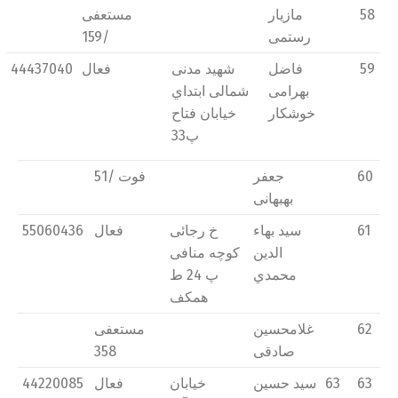
58
مازيار
مستعفی
رستمی
/159
59
فاضل
شهید مدنی
فعال
44437040
بهرامی
شمالی ابتداي
خوشکار
خیابان فتاح
پ33
60
جعفر
فوت /51
بهبهانی
61
سید بهاء
خ رجائی
فعال
55060436
الدين
كوچه منافی
محمدي
پ 24 ط
همکف
62
غلامحسین
مستعفی
صادقی
358
63
63
سید حسین
خیابان
فعال
44220085