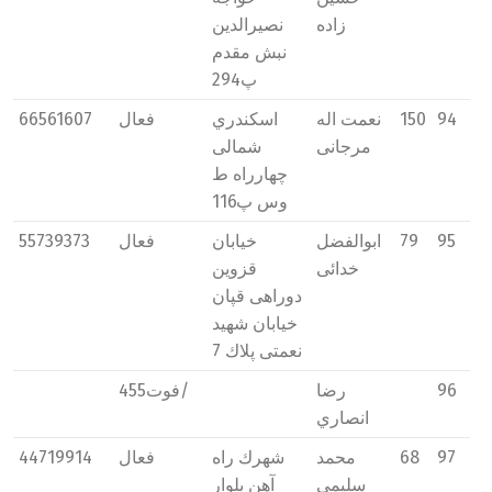
زاده
نصیرالدين
نبش مقدم
پ294
94
150
نعمت اله
اسکندري
فعال
66561607
مرجانی
شمالی
چهارراه ط
وس پ116
95
79
ابوالفضل
خیابان
فعال
55739373
خدائی
قزوين
دوراهی قپان
خیابان شهید
نعمتی پلاك 7
96
رضا
فوت455/
انصاري
97
68
محمد
شهرك راه
فعال
44719914
سلیمی
آهن بلوار