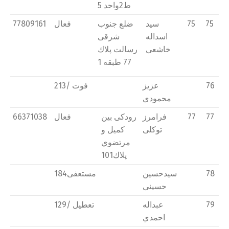
ط2واحد 5
75
75
سید
ضلع جنوب
فعال
77809161
اسداله
شرقی
خاشعی
رسالت پلاك
77 طبقه 1
76
عزيز
فوت /213
محمودي
77
77
فرامرز
رودكی بین
فعال
66371038
توكلی
كمیل و
مرتضوي
پلاك101
78
سیدحسین
مستعفی184
حسینی
79
عبداله
تعطیل /129
احمدي