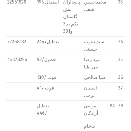
33
محمدحسین
پاسداران
انفصال 195
22561820
نجفی
نبش
گلستان
یکم ط3
و301
34
سیدیعقوب
تعطیل/244
77268132
حسینی
35
سید رضا
تعطیل/93
44378256
بنی طبا
36
ضیا صالحی
فوت /130
37
استیان
فوت /41
برجی
38
84
موسی
تعطیل
آزادگان
/446
خاخام