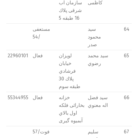
كاظمی
سازمان آب
شرقی پلاك
16 طبقه 5
64
سید
مستعفی
محمود
/54
صدر
65
سید محمد
لويزان
فعال
22960101
رضوي
خیابان
فرشادي
پلاك 30
طبقه سوم
66
سید فضل
خزانه
فعال
55344955
اله معنوي
بخارائی فلکه
اول بالاي
آبمیوه گیری
67
سلیم
فوت/57