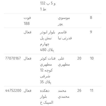
و 5 پ 132
ط 1
8
موسوي
فوت
پور
188
9
قاسم
بلوار ابوذر
فعال
قدرتی نیا
نبش پل
چهارم
پلاك 480
10
20
علی
قنات كوثر
فعال
77070167
مطهري
مطهري
كوچه 12
شرقی
پلاك 35
11
26
محمد
دهکده
فعال
44752200
محمدي
بلوار
المپیک خ