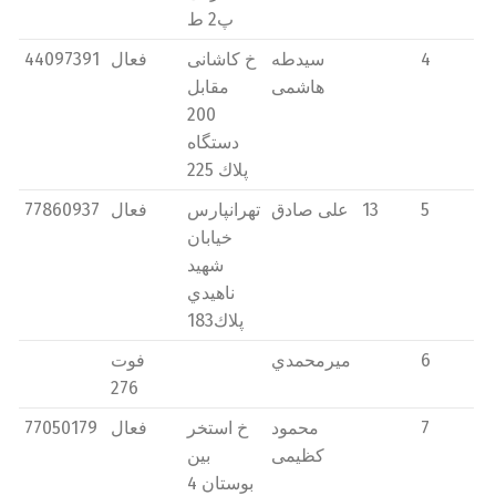
پ2 ط
4
سیدطه
خ كاشانی
فعال
44097391
هاشمی
مقابل
200
دستگاه
پلاك 225
5
13
علی صادق
تهرانپارس
فعال
77860937
خیابان
شهید
ناهیدي
پلاك183
6
میرمحمدي
فوت
276
7
محمود
خ استخر
فعال
77050179
كظیمی
بین
بوستان 4