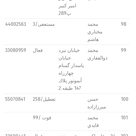
امیر كبیر
پ289
98
محمد
مستعفی/3
44002563
مختاري
هاشم
99
محمد
خیابان نبرد
فعال
33080959
ذوالفقاري
خیابان
پاسدار گمنام
چهارراه
آبموتور پلاك
147 طبقه 2
100
حسن
تعطیل/258
55070841
میرزازاده
101
محمد
فوت /99
قايدي