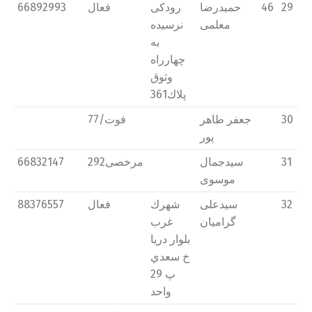
29
46
حمیدرضا
رودكی
فعال
66892993
معلمی
نرسیده
به
چهارراه
وثوق
پلاك361
30
جعفر طاهر
فوت/77
پور
31
سیدجمال
مرخصی292
66832147
موسوی
32
سیدعلی
شهرك
فعال
88376557
گرامیان
غرب
بلوار دريا
خ سعدي
پ 29
واحد