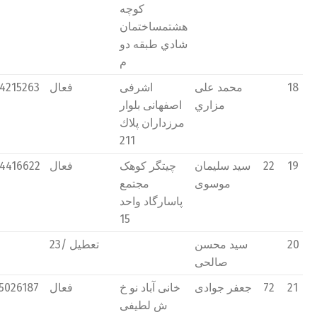
كوچه
هشتمساختمان
شادي طبقه دو
م
18
محمد علی
اشرفی
فعال
4215263
مزاري
اصفهانی بلوار
مرزداران پلاك
211
19
22
سید سلیمان
چیتگر كوهک
فعال
4416622
موسوی
مجتمع
پاسارگاد واحد
15
20
سید محسن
23/ تعطیل
صالحی
21
72
جعفر جوادی
خانی آباد نو خ
فعال
5026187
ش لطیفی