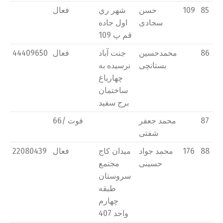
85
109
حسن
شهر ري
فعال
سجادی
اول جاده
قم پ 109
86
محمدحسین
جنت آباد
فعال
44409650
بستانچی
نرسیده به
چهارباغ
ساختمان
برج سفید
87
محمد جعفر
فوت /66
شفتی
88
176
محمد جواد
میدان كاج
فعال
22080439
حسینی
مجتمع
سروستان
طبقه
چهارم
واحد 407