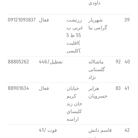
داودي
39
شهريار
زرتشت
فعال
09121093837
گرامی نیا
غربی پ
55 ط 5
)اقلیت
كلیمی(
40
92
ماشااله
تعطیل/446
88805262
گلستانی
نژاد
41
83
هراير
خیابان
فعال
88901634
خسرویان
كريم
خان زند
كلیساي
ارامنه
42
قاسم دانش
فوت /41
پژوه