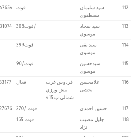
112
سید سلیمان
فوت
47654
مصطفوي
113
سید سجاد
فوت308/
31074
موسوي
114
سید تقی
فوت399
موسوي
115
سیدحسین
فوت/90
موسوي
116
غلامحسن
فردوس غرب
فعال
33177
بخشی
نبش ورزي
شمالی پ 415
117
حسین احمدي
فوت /270
27676
118
جلیل مصیب
فوت 165
نژاد