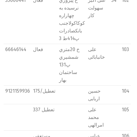
102
34
علی اكبر
خ پیروزي
فعال
33600441
سهولت
نرسیده به
كار
چهاراره
كوكاكولاجنب
بانکصادرات
پ414ط 3
103
علی
خ 20متري
فعال
66646144
خانبابائی
شمشیري
پ131
ساختمان
بهار
104
حسین
تعطیل/175
9121159936
اربابی
105
علی
تعطیل 337
محمد
امرالهی
106
عباس
مستعفی