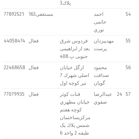
پلاك3
54
احمد
مستعفی163
77892521
خاتمی
نوري
55
مهديیزدان
فردوس شرق
فعال
44058474
پرست
بعد از ابراهیمی
جنوبی پ 408
56
محمود
ازگل خیابان
فعال
22468658
صداقت
اصلی شهرك 7
گويان
تیر كوچه اول
57
24
عبدالرضا
قنات كوثر
فعال
77079935
صفوي
خیابان مطهري
كوچه هفتم
مركزيساختمان
شمس پلاك یک
طبقه 2 واحد 6