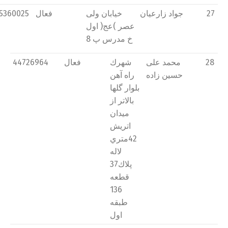
27
جواد زارعیان
خیابان ولی
فعال
5360025
عصر )عج( اول
خ مدرس پ 8
28
محمد علی
شهرك
فعال
44726964
حسین زاده
راه آهن
بلوار گلها
بالاتر از
میدان
اتريش
42متري
لاله
پلاك37
قطعه
136
طبقه
اول