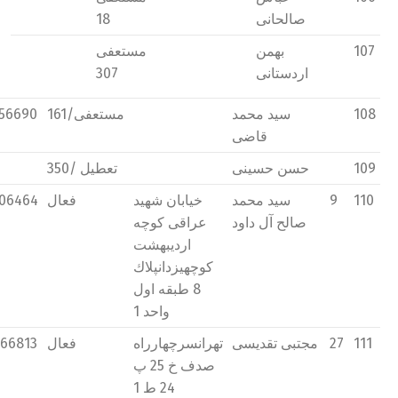
صالحانی
18
107
بهمن
مستعفی
اردستانی
307
108
سید محمد
مستعفی/161
56690
قاضی
109
حسن حسینی
تعطیل /350
110
9
سید محمد
خیابان شهید
فعال
06464
صالح آل داود
عراقی كوچه
ارديبهشت
كوچهیزدانپلاك
8 طبقه اول
واحد 1
111
27
مجتبی تقديسی
تهرانسرچهارراه
فعال
66813
صدف خ 25 پ
24 ط 1