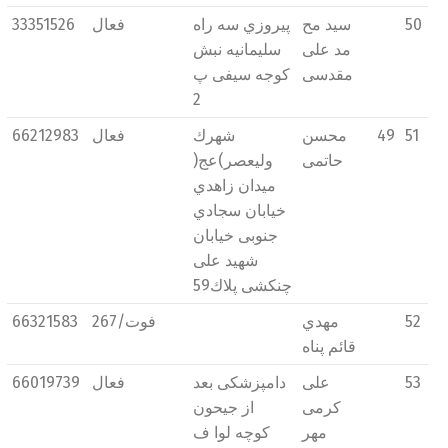
50
سید مح
پیروزي سه راه
فعال
33351526
مد علی
سلیمانیه نبش
مقدسی
كوجه سیفی پ
2
51
49
محسن
شهرك
فعال
66212983
حاتمی
ولیعصر)عج(
میدان زاهدي
خیابان سجادي
جنوبی خیابان
شهید علی
چنکشی پلاك59
52
مهدي
فوت/267
66321583
قائم پناه
53
علی
دامپزشکی بعد
فعال
66019739
كرمی
از جیحون
مهر
كوچه لوا ف