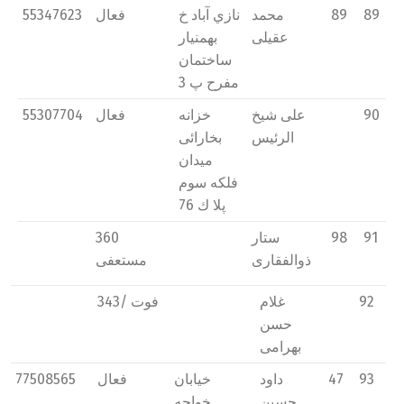
89
89
محمد
نازي آباد خ
فعال
55347623
عقیلی
بهمنیار
ساختمان
مفرح پ 3
90
علی شیخ
خزانه
فعال
55307704
الرئیس
بخارائی
میدان
فلکه سوم
پلا ك 76
91
98
ستار
360
ذوالفقاری
مستعفی
92
غلام
فوت /343
حسن
بهرامی
93
47
داود
خیابان
فعال
77508565
حسین
خواجه