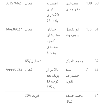
80
100
سیدعلی
افسريه
فعال
33157462
اصغر مدنی
انتهاي
20متري
پلاك 96
81
156
ابوالفضل
خیابان
فعال
66436827
سیف وند
ستارخان
كوچه
محمدي
پلاك 8
82
محمد تاجیک
تعطیل/65
83
7
سید
بالا تر از
فعال
44446625
حمیدرضا
پونک بعد
تقوی
كوچه 13
پ 325
84
محمد حنیفه
فوت 204
اقبال