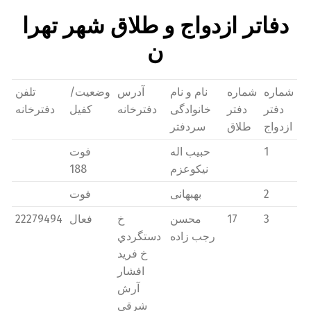
دفاتر ازدواج و طلاق شهر تهرا
ن
شماره
شماره
نام و نام
آدرس
وضعیت/
تلفن
دفتر
دفتر
خانوادگی
دفترخانه
کفیل
دفترخانه
ازدواج
طلاق
سردفتر
1
حبیب اله
فوت
نیکوعزم
188
2
بهبهانی
فوت
3
17
محسن
خ
فعال
22279494
رجب زاده
دستگردي
خ فريد
افشار
آرش
شرقی