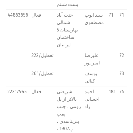
بست شبنم
71
71
سید ايوب
جنت آباد
فعال
44863656
مصطفوي
شمالی
بهارستان 5
ساختمان
ايرانیان
72
علیرضا
تعطیل/222
امیر پور
73
يوسف
تعطیل/261
كیائی
74
181
احمد
شريعتی
فعال
22217945
احسانی
بالاتر از پل
راد
رومی ، جنب
پمپ
بنزيناسدي ،
پ1907 ،