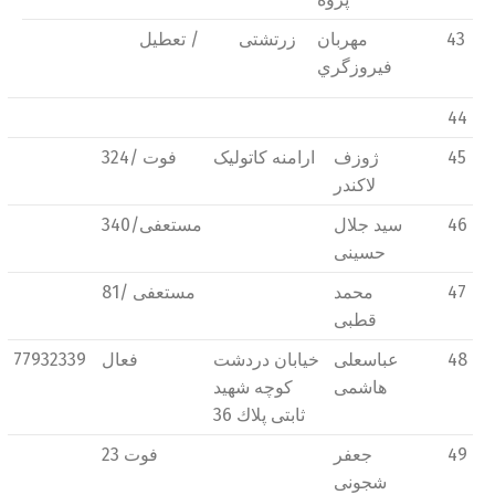
43
مهربان
زرتشتی
تعطیل /
فیروزگري
44
45
ژوزف
ارامنه کاتولیک
فوت /324
لاكندر
46
سید جلال
مستعفی/340
حسینی
47
محمد
مستعفی /81
قطبی
48
عباسعلی
خیابان دردشت
فعال
77932339
هاشمی
كوچه شهید
ثابتی پلاك 36
49
جعفر
فوت 23
شجونی