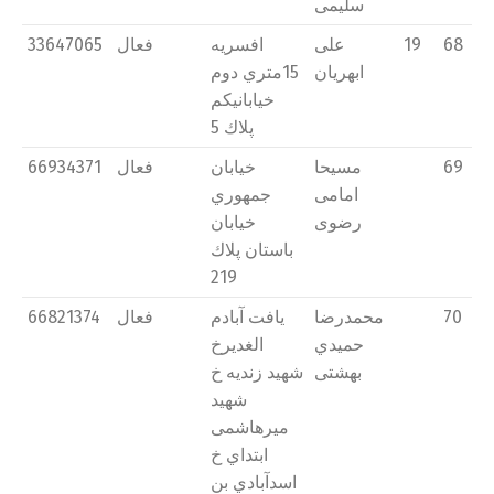
سلیمی
68
19
علی
افسريه
فعال
33647065
ابهريان
15متري دوم
خیابانیکم
پلاك 5
69
مسیحا
خیابان
فعال
66934371
امامی
جمهوري
رضوی
خیابان
باستان پلاك
219
70
محمدرضا
يافت آبادم
فعال
66821374
حمیدي
الغديرخ
بهشتی
شهید زنديه خ
شهید
میرهاشمی
ابتداي خ
اسدآبادي بن