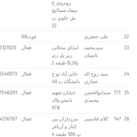
روبروي خ
میعاد شمالیخ
ش علوي پ
22
22
علی جعفري
فوت68
23
سیدمحمد
ابتداي محلاتی
فعال
3121520
ثامینان
زير پل ري
پلاك8 طبقه 2
24
سید روح اله
خانی آباد نو خ
فعال
5540073
حجازی
دانشگاه پ 40
25
171
سیدابوالحسن
خیابان شهید
فعال
7546201
محمدی
نامجو پلاك
978
26
147
كلام قاسمی
مرزداران بین
فعال
4216767
ايثار و آريافر
پ 106 طبقه 4