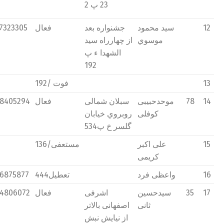
23 پ 2
12
سید محمود
جشنواره بعد
فعال
7323305
موسوي
از چهارراه سید
الشهدا ء پ
192
13
فوت /192
14
78
موحدحبیبی
سبلان شمالی
فعال
8405294
كوفلی
روبروي خیابان
گلسر خ پ534
15
علی اكبر
مستعفی/136
كريمی
16
واعظی فرد
تعطیل444
6875877
17
35
سیدحسین
اشرفی
فعال
4806072
ثانی
اصفهانی بالاتر
از نیايش نبش