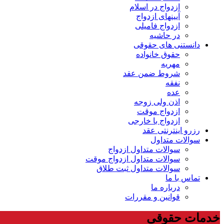
ازدواج در اسلام
آیینهای ازدواج
ازدواج فامیلی
در حاشیه
دانستنی های حقوقی
حقوق خانواده
مهریه
شروط ضمن عقد
نفقه
عده
اذن ولی زوجه
ازدواج موقت
ازدواج با خارجی
رزرو اینترنتی عقد
سوالات متداول
سوالات متداول ازدواج
سوالات متداول ازدواج موقت
سوالات متداول ثبت طلاق
تماس با ما
درباره ما
قوانین و مقررات
خدمات حقوقی