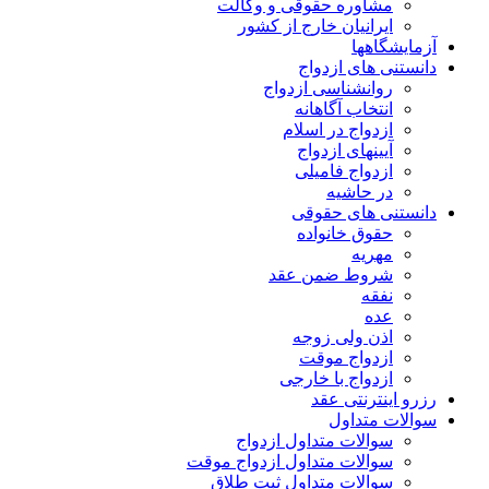
مشاوره حقوقی و وکالت
ایرانیان خارج از کشور
آزمایشگاهها
دانستنی های ازدواج
روانشناسی ازدواج
انتخاب آگاهانه
ازدواج در اسلام
آیینهای ازدواج
ازدواج فامیلی
در حاشیه
دانستنی های حقوقی
حقوق خانواده
مهریه
شروط ضمن عقد
نفقه
عده
اذن ولی زوجه
ازدواج موقت
ازدواج با خارجی
رزرو اینترنتی عقد
سوالات متداول
سوالات متداول ازدواج
سوالات متداول ازدواج موقت
سوالات متداول ثبت طلاق