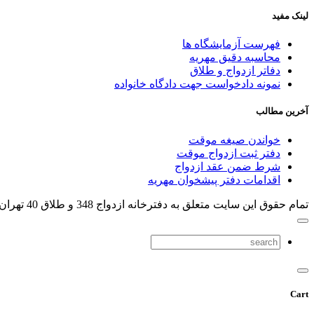
لینک مفید
فهرست آزمایشگاه ها
محاسبه دقیق مهریه
دفاتر ازدواج و طلاق
نمونه دادخواست جهت دادگاه خانواده
آخرین مطالب
خواندن صیغه موقت
دفتر ثبت ازدواج موقت
شرط ضمن عقد ازدواج
اقدامات دفتر پیشخوان مهریه
تمام حقوق اين سایت متعلق به دفترخانه ازدواج 348 و طلاق 40 تهران می باشد .
Cart