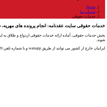
Home
خدمات ما
خدمات حقوقی
خدمات حقوقی سایت عقدنامه: انجام پرونده های مهریه، 
بخش خدمات حقوقی، آماده ارائه خدمات حقوقی ازدواج و طلاق به ایران
شوند.
ایرانیان خارج از کشور می توانند از طریق watsapp و با شماره تلفن 09127308920 با ما در ارتباط باشند.
ℹ️
است. در ضمن دفترخانه صرفاً مبادرت به ثبت ازدواج د
۰۲۱۶۶۸۴۱۶۶۳
📞
خیابان رودکی نرسیده به هاشمی، روبه‌روی پاساژ آیدین، پلاک ۴۶۹، طبق
📍