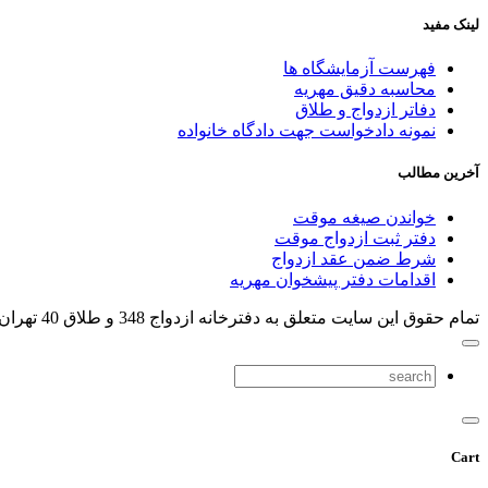
لینک مفید
فهرست آزمایشگاه ها
محاسبه دقیق مهریه
دفاتر ازدواج و طلاق
نمونه دادخواست جهت دادگاه خانواده
آخرین مطالب
خواندن صیغه موقت
دفتر ثبت ازدواج موقت
شرط ضمن عقد ازدواج
اقدامات دفتر پیشخوان مهریه
تمام حقوق اين سایت متعلق به دفترخانه ازدواج 348 و طلاق 40 تهران می باشد .
Cart