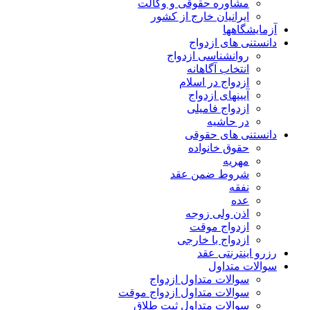
مشاوره حقوقی و وکالت
ایرانیان خارج از کشور
آزمایشگاهها
دانستنی های ازدواج
روانشناسی ازدواج
انتخاب آگاهانه
ازدواج در اسلام
آیینهای ازدواج
ازدواج فامیلی
در حاشیه
دانستنی های حقوقی
حقوق خانواده
مهریه
شروط ضمن عقد
نفقه
عده
اذن ولی زوجه
ازدواج موقت
ازدواج با خارجی
رزرو اینترنتی عقد
سوالات متداول
سوالات متداول ازدواج
سوالات متداول ازدواج موقت
سوالات متداول ثبت طلاق