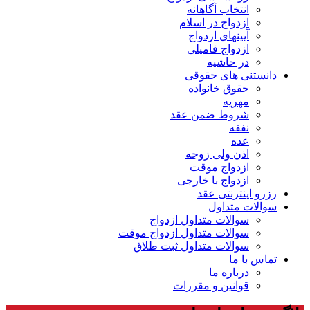
انتخاب آگاهانه
ازدواج در اسلام
آیینهای ازدواج
ازدواج فامیلی
در حاشیه
دانستنی های حقوقی
حقوق خانواده
مهریه
شروط ضمن عقد
نفقه
عده
اذن ولی زوجه
ازدواج موقت
ازدواج با خارجی
رزرو اینترنتی عقد
سوالات متداول
سوالات متداول ازدواج
سوالات متداول ازدواج موقت
سوالات متداول ثبت طلاق
تماس با ما
درباره ما
قوانین و مقررات