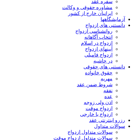
سفره عقد
مشاوره حقوقی و وکالت
ایرانیان خارج از کشور
آزمایشگاهها
دانستنی های ازدواج
روانشناسی ازدواج
انتخاب آگاهانه
ازدواج در اسلام
آیینهای ازدواج
ازدواج فامیلی
در حاشیه
دانستنی های حقوقی
حقوق خانواده
مهریه
شروط ضمن عقد
نفقه
عده
اذن ولی زوجه
ازدواج موقت
ازدواج با خارجی
رزرو اینترنتی عقد
سوالات متداول
سوالات متداول ازدواج
سوالات متداول ازدواج موقت