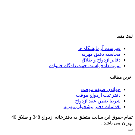
خیابان رودکی نرسیده به هاشمی، روبه‌روی پاساژ آیدین، پلاک
📍
۴۶۹، طبقه ۲، واحد ۷
لینک مفید
فهرست آزمایشگاه ها
محاسبه دقیق مهریه
دفاتر ازدواج و طلاق
نمونه دادخواست جهت دادگاه خانواده
آخرین مطالب
خواندن صیغه موقت
دفتر ثبت ازدواج موقت
شرط ضمن عقد ازدواج
اقدامات دفتر پیشخوان مهریه
تمام حقوق اين سایت متعلق به دفترخانه ازدواج 348 و طلاق 40
تهران می باشد .