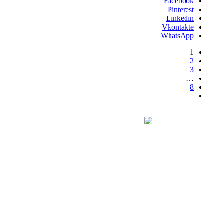
Facebook
Pinterest
Linkedin
Vkontakte
WhatsApp
1
2
3
…
8
این وبگاه، وبگاه اختصاصی دفتر رسمی ازدواج ۳۴۸ و طلاق ۴۰
ℹ️
تهران می‌باشد که هدف از ایجاد آن سهولت دسترسی مراجعان
دفترخانه و اطلاع‌رسانی در خصوص ازدواج و حقوق خانواده است.
در ضمن دفترخانه صرفاً مبادرت به ثبت ازدواج دائم و موقت و
ثبت طلاق می‌نماید و فعالیتی در زمینه همسریابی ندارد.
۰۲۱۶۶۸۴۱۶۶۳
📞