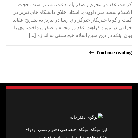
كراهت عقد در محرم و صفر يك بدعت مسلم است. حجت
الاسلام سعيد مير داوودي، استاد اخلاق دانشگاه هاي تبريز در
گفت و گو با خبرنگار خبرگزاري رسا در تبريز به تشريح عقايد
خرافي در مورد كراهت عقد در محرم و صفر پرداخت. وي با
بيان اينكه در دين مبين اسلام هيچ سنتي به اندازه […]
Continue reading
این وبگاه، وبگاه اختصاصی دفتر رسمی ازدواج
ℹ️
۳۴۸ و طلاق ۴۰ تهران می‌باشد که هدف از