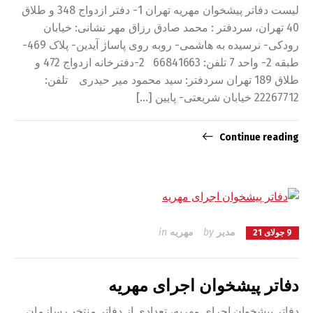
لیست دفاتر پیشخوان مهریه تهران 1- دفتر ازدواج 348 و طلاق
40 تهران، سردفتر : محمد صادق رزاق مهر نشانی: خیابان
رودکی- نرسیده به هاشمی- روبه روی پاساژ آیدین- پلاک 469-
طبقه 2- واحد 7 تلفن: 66841663 2-دفترخانه ازدواج 472 و
طلاق 189 تهران سردفتر: سید محمود میر حیدری تلفن:
22267712 خیابان شریعتی- پایین […]
Continue reading
مدیر
by
مهریه
in
9 جولای 21
دفاتر پیشخوان اجرای مهریه
دفاتر پیشخوان اجرای مهریه، تعدادی از دفاتر منتخب سازمان