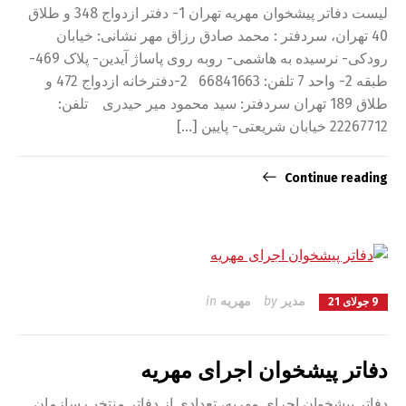
لیست دفاتر پیشخوان مهریه تهران 1- دفتر ازدواج 348 و طلاق
40 تهران، سردفتر : محمد صادق رزاق مهر نشانی: خیابان
رودکی- نرسیده به هاشمی- روبه روی پاساژ آیدین- پلاک 469-
طبقه 2- واحد 7 تلفن: 66841663 2-دفترخانه ازدواج 472 و
طلاق 189 تهران سردفتر: سید محمود میر حیدری تلفن:
22267712 خیابان شریعتی- پایین […]
Continue reading
مدیر
by
مهریه
in
9 جولای 21
دفاتر پیشخوان اجرای مهریه
دفاتر پیشخوان اجرای مهریه، تعدادی از دفاتر منتخب سازمان