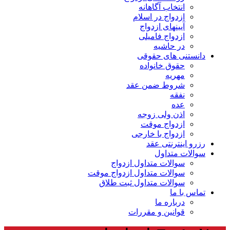
انتخاب آگاهانه
ازدواج در اسلام
آیینهای ازدواج
ازدواج فامیلی
در حاشیه
دانستنی های حقوقی
حقوق خانواده
مهریه
شروط ضمن عقد
نفقه
عده
اذن ولی زوجه
ازدواج موقت
ازدواج با خارجی
رزرو اینترنتی عقد
سوالات متداول
سوالات متداول ازدواج
سوالات متداول ازدواج موقت
سوالات متداول ثبت طلاق
تماس با ما
درباره ما
قوانین و مقررات