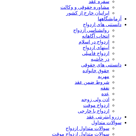
سفره عقد
مشاوره حقوقی و وکالت
ایرانیان خارج از کشور
آزمایشگاهها
دانستنی های ازدواج
روانشناسی ازدواج
انتخاب آگاهانه
ازدواج در اسلام
آیینهای ازدواج
ازدواج فامیلی
در حاشیه
دانستنی های حقوقی
حقوق خانواده
مهریه
شروط ضمن عقد
نفقه
عده
اذن ولی زوجه
ازدواج موقت
ازدواج با خارجی
رزرو اینترنتی عقد
سوالات متداول
سوالات متداول ازدواج
سوالات متداول ازدواج موقت