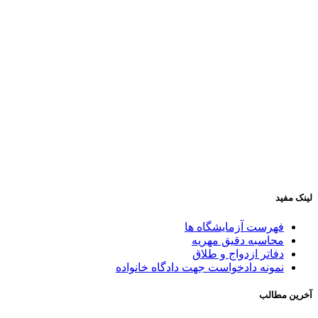
این وبگاه، وبگاه اختصاصی دفتر رسمی ازدواج ۳۴۸ و طلاق ۴۰
ℹ️
تهران می‌باشد که هدف از ایجاد آن سهولت دسترسی مراجعان
دفترخانه و اطلاع‌رسانی در خصوص ازدواج و حقوق خانواده است.
در ضمن دفترخانه صرفاً مبادرت به ثبت ازدواج دائم و موقت و
ثبت طلاق می‌نماید و فعالیتی در زمینه همسریابی ندارد.
۰۲۱۶۶۸۴۱۶۶۳
📞
خیابان رودکی نرسیده به هاشمی، روبه‌روی پاساژ آیدین، پلاک
📍
۴۶۹، طبقه ۲، واحد ۷
لینک مفید
فهرست آزمایشگاه ها
محاسبه دقیق مهریه
دفاتر ازدواج و طلاق
نمونه دادخواست جهت دادگاه خانواده
آخرین مطالب