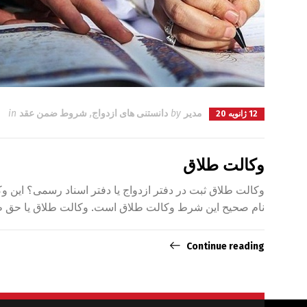
مدیر
by
دانستنی های ازدواج
,
شروط ضمن عقد
in
12 ژانویه 20
وکالت طلاق
وکالت طلاق ثبت در دفتر ازدواج یا دفتر اسناد رسمی؟ این
نام صحیح این شرط وکالت طلاق است. وکالت طلاق یا حق ط
Continue reading