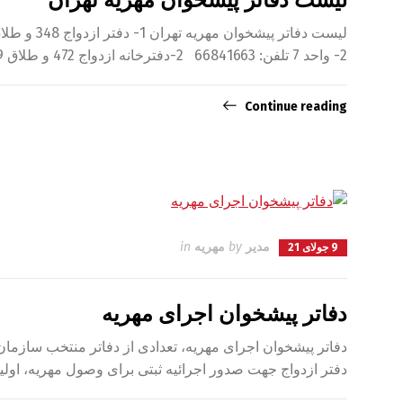
2- واحد 7 تلفن: 66841663 2-دفترخانه ازدواج 472 و طلاق 189 تهران سردفتر: سید محمود میر حیدری تلفن: 22267712 خیابان شریعتی- پایین […]
Continue reading
مدیر
by
مهریه
in
9 جولای 21
دفاتر پیشخوان اجرای مهریه
دفتر ازدواج جهت صدور اجرائیه ثبتی برای وصول مهریه، اولین