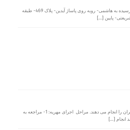
لیست دفاتر پیشخوان مهریه تهران 1- دفتر ازدواج 348 و طلاق 40 تهران، سردفتر : محمد صادق رزاق مهر نشانی: خیابان رودکی- نرسیده به هاشمی- روبه روی پاساژ آیدین- پلاک 469- طبقه
دفاتر پیشخوان اجرای مهریه، تعدادی از دفاتر منتخب سازمان ثبت هستند. این دفاتر کلیه درخواستهای اداره پنجم اجرای مهریه در تهران را انجام می دهند. مراحل اجرای مهریه: 1- مراجعه به
 انجام […]