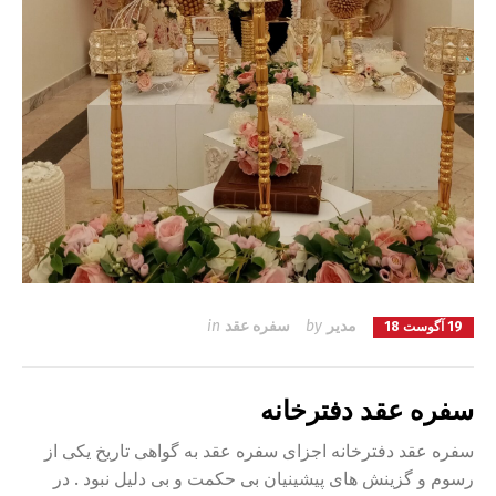
مدیر
by
سفره عقد
in
19 آگوست 18
سفره عقد دفترخانه
سفره عقد دفترخانه اجزای سفره عقد به گواهی تاریخ یکی از
رسوم و گزینش های پیشینیان بی حکمت و بی دلیل نبود . در