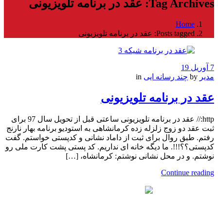
Tag Archives: عقد در برنامه تلویزیونی
Home
Posts tagged: عقد در برنامه تلویزیونی
7 آوریل 19
مدیر
by
چند رسانه ایی
in
عقد در برنامه تلویزیونی
http:// عقد در برنامه تلویزیونی ساعتی قبل از تحویل سال 97 برای
ثبت عقد دو زوج زلزله زده کرمانشاهی به استودیو برنامه بهار نارنج
رفتم. طبق روال برای ثبت از داماد نشانی و کدپستی خواستم. گفت
کدپستی؟؟!!!. ما دیگه خانه ای نداریم. کد پستی پشت کارت ملی رو
نوشتم. و در محل نشانی نوشتم: کرمانشاه، […]
Continue reading
این وبگاه، وبگاه اختصاصی دفتر رسمی ازدواج ۳۴۸ و طلاق ۴۰
ℹ️