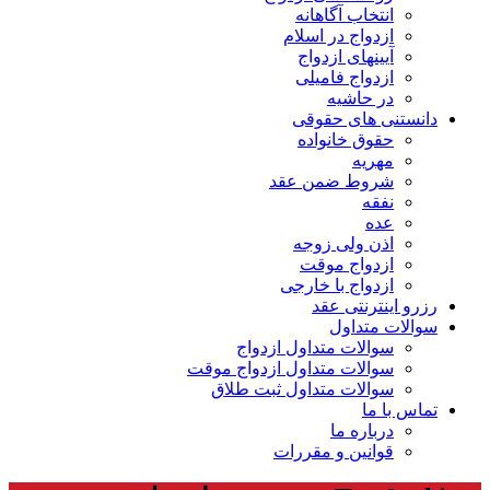
انتخاب آگاهانه
ازدواج در اسلام
آیینهای ازدواج
ازدواج فامیلی
در حاشیه
دانستنی های حقوقی
حقوق خانواده
مهریه
شروط ضمن عقد
نفقه
عده
اذن ولی زوجه
ازدواج موقت
ازدواج با خارجی
رزرو اینترنتی عقد
سوالات متداول
سوالات متداول ازدواج
سوالات متداول ازدواج موقت
سوالات متداول ثبت طلاق
تماس با ما
درباره ما
قوانین و مقررات