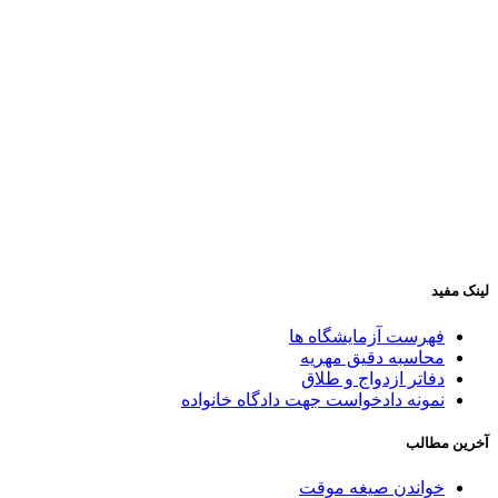
تهران می‌باشد که هدف از ایجاد آن سهولت دسترسی مراجعان
دفترخانه و اطلاع‌رسانی در خصوص ازدواج و حقوق خانواده است.
در ضمن دفترخانه صرفاً مبادرت به ثبت ازدواج دائم و موقت و
ثبت طلاق می‌نماید و فعالیتی در زمینه همسریابی ندارد.
۰۲۱۶۶۸۴۱۶۶۳
📞
خیابان رودکی نرسیده به هاشمی، روبه‌روی پاساژ آیدین، پلاک
📍
۴۶۹، طبقه ۲، واحد ۷
لینک مفید
فهرست آزمایشگاه ها
محاسبه دقیق مهریه
دفاتر ازدواج و طلاق
نمونه دادخواست جهت دادگاه خانواده
آخرین مطالب
خواندن صیغه موقت