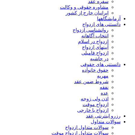
سفره عقد
مشاوره حقوقی و وکالت
ایرانیان خارج از کشور
آزمایشگاهها
دانستنی های ازدواج
روانشناسی ازدواج
انتخاب آگاهانه
ازدواج در اسلام
آیینهای ازدواج
ازدواج فامیلی
در حاشیه
دانستنی های حقوقی
حقوق خانواده
مهریه
شروط ضمن عقد
نفقه
عده
اذن ولی زوجه
ازدواج موقت
ازدواج با خارجی
رزرو اینترنتی عقد
سوالات متداول
سوالات متداول ازدواج
سوالات متداول ازدواج موقت